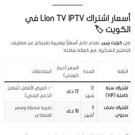
أسعار اشتراك Lion TV IPTV في
الكويت 🏷️
في
كويت ريبير
، نقدم لكم أسعاراً توفيرية تغنيكم عن مصاريف
التصليح المتكررة، مع كفالة شاملة:
السعر (دينار
الباقة
المدة
الملاحظات
كويتي)
اشتراك سنة
12
✅ العرض الأفضل (شامل
17 د.ك
كاملة (VIP)
شهر
الدعم الفني)
اشتراك نصف
6
تجربة ممتازة وسعر
10 د.ك
سنوي
أشهر
اقتصادي