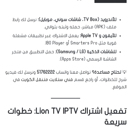
للأندرويد (TV Box، شاشات سوني، موبايل):
نرسل لك رابط
ملف (APK) مباشر، حمله وثبته بثواني.
للآيفون و Apple TV:
يعمل الاشتراك عبر تطبيقات مشغلة
قوية مثل Smarters Pro أو IBO Player.
للشاشات الذكية (Samsung / LG):
حمل التطبيق من متجر
الشاشة الرسمي (Apps Store).
💡
تحتاج مساعدة؟
تواصل معنا واتساب
51762222
ونرسل لك فيديو
شرح للخطوات، أو راجع قسم
فني ستلايت متنقل الكويت
في
الموقع.
تفعيل اشتراك Lion TV IPTV: خطوات
سريعة