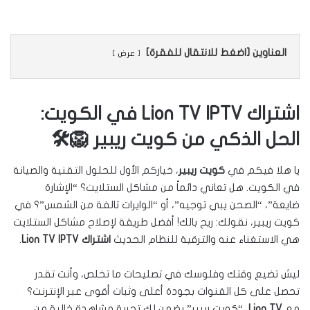
العناوين [اضغط للانتقال للفقرة]
عرض
اشتراك Lion TV IPTV في الكويت:
الحل الذكي من كويت ريبير 🦁🛠️
يا هلا فيكم في
كويت ريبير
، خياركم الأول للحلول التقنية والصيانة
في الكويت. هل تعاني دائماً من مشاكل الستلايت؟ “الإشارة
ضايعة”، “الصحن يبي توجيه”، أو “الوايرات تالفة من الشمس”؟ في
كويت ريبير، نقولك: ريح بالك! أفضل طريقة لإصلاح مشاكل الستلايت
هي الاستغناء عنه والترقية للنظام الحديث
اشتراك Lion TV IPTV
.
ليش تضيع وقتك وفلوسك في تصليحات ما تخلص، وأنت تقدر
تحصل على كل القنوات بجودة أعلى وثبات أقوى عبر الإنترنت؟
مع
Lion TV
، “كويت ريبير” يضمن لك تجربة مشاهدة خالية من