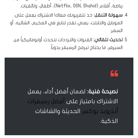
رياضة، أفلام (Netflix, OSN, Shahid)، أطفال، وثائقيات.
سهولة التنقل:
خذ تلفزيونك معاك! الاشتراك يعمل على
الموبايل والتابلت، يعني تقدر تتابع في المخيم، الشاليه، أو
السفر.
تحديث تلقائي:
القنوات والترددات تتحدث أوتوماتيكياً من
السيرفر، ما يحتاج تبرمج الرسيفر يدوياً.
نصيحة فنية:
لضمان أفضل أداء، يعمل
الاشتراك بامتياز على
أفضل رسيفرات
أندرويد بوكس
الحديثة والشاشات
الذكية.