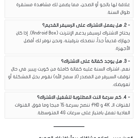
علاقة لها بالجو أو الصحن، مما يضمن لك مشاهدة مستقرة
طوال السنة.
2. هل يعمل الاشتراك على الرسيفر القديم؟
يحتاج الاشتراك لرسيفر يدعم الإنترنت (Android Box). إذا كان
جهازك قديماً جداً، ننصحك بترقيته، ونحن نوفر لك أفضل
الأجهزة.
3. هل يوجد كفالة على الاشتراك؟
نعم، اشتراك السنة عليه كفالة كاملة من كويت ريبير. في حال
توقف السيرفر من المصدر (لا سمح الله) نقوم بحل المشكلة أو
تعويضك.
4. كم سرعة النت المطلوبة لتشغيل الاشتراك؟
لقنوات الـ 4K و FHD ننصح بسرعة 15 ميجا وما فوق. القنوات
العادية تعمل بامتياز على سرعات 4G المتوسطة.