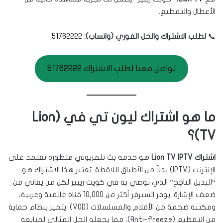
الأعطال والتقطيع.
📞
لطلب الاشتراك والحل الفوري (واتساب):
51762222
تواصل معنا لطلب الاشتراك 51762222
ما هو اشتراك ليون تي في (Lion
TV)؟
اشتراك Lion TV IPTV
هو خدمة بث تلفزيوني متطورة تعتمد على
الإنترنت (IPTV) بدلاً من الأطباق اللاقطة. يُعتبر هذا الاشتراك هو
“البديل الناجح” الذي نوصي به في كويت ريبير لكل من يعاني من
ضعف الإشارة. يوفر السيرفر أكثر من 10,000 قناة عالمية وعربية،
ومكتبة ضخمة من الأفلام والمسلسلات (VOD). يتميز بنظام حماية
من التقطيع (Anti-Freeze)، مما يجعله الحل المثالي لمتابعة