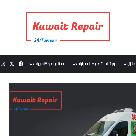
‫X
فيسبوك
ا
منزل
ورشات تصليح السيارات
ستلايت وكاميرات