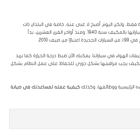
 فقط، ولكن اليوم أصبح لا غنى عنه، خاصة في البلدان ذات
الأجواء الحارة. كانت شركة باكارد موتوزر سباقة إلى تزويد سياراتها بالمكيف سنة 1940. ومنذ أواخر القرن العشرين، بدأ
يف 2010.
ت الهواء في سياراتنا. يمكنك الآن ضبط درجة الحرارة كما تريد
 المكيف يجب مراقبتها بشكل دوري للحفاظ على عمل النظام بشكل
ه الرئيسية ووظائفها، وكذلك
كيفية عمله لمساعدتك في صيانة