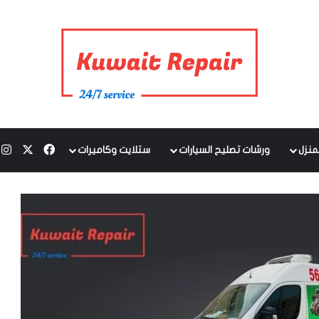
‫X
فيسبوك
ا
منزل
ورشات تصليح السيارات
ستلايت وكاميرات