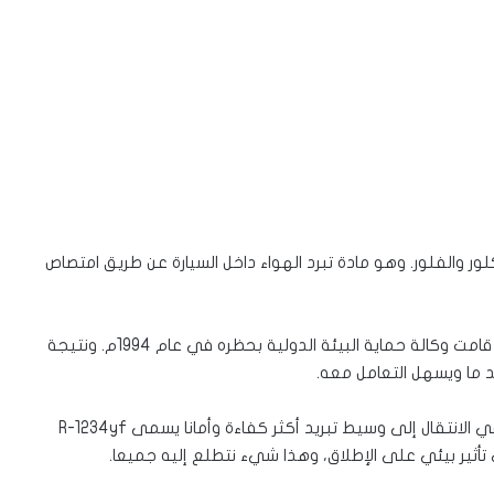
 والفلور. وهو مادة تبرد الهواء داخل السيارة عن طريق امتصاص
وجد المختصون أن غاز الفريون R12 يضر طبقة الأوزون. لذلك قامت وكالة حماية البيئة الدولية بحظره في عام 1994م. ونتيجة
منذ عام 2013 ، بدأت طرازات السيارات الأمريكية والأوروبية في الانتقال إلى وسيط تبريد أكثر كفاءة وأمانا يسمى R-1234yf
 تأثير بيئي على الإطلاق، وهذا شيء نتطلع إليه جميعا.