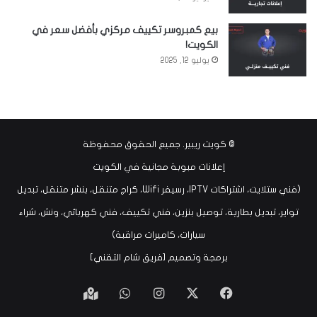
بيع كمبروسر تكييف مركزي بأفضل سعر في
الكويت!
يوليو 12, 2025
©
كويت ريبير
. جميع الحقوق محفوظة
إعلانات مبوبة مجانية في الكويت
(فني ستلايت، اشتراكات IPTV، رسيفر Wifi، كراج متنقل، بنشر متنقل، تبديل
تواير، تبديل بطارية، توصيل بنزين، فني تكييف، فني كهربائي، ونش، شراء
سيارات، كاميرات مراقبة)
برمجة وتصميم [
فريق شام التقني
]
‫X
فيسبوك
انستقرام
واتساب
Google