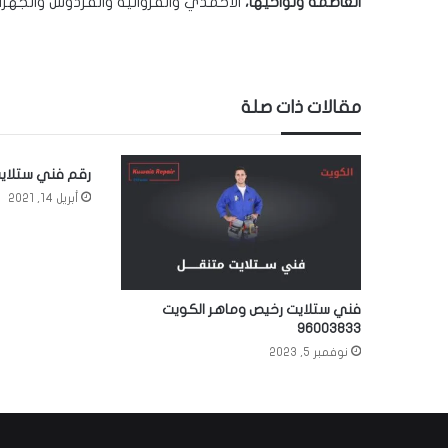
العاصمة ونواحيها،
الأحمدي والفروانية والفردوس والجهراء
مقالات ذات صلة
رقم فني ستلايت بالك
أبريل 14, 2021
فني ستلايت رخيص وماهر الكويت
96003833
نوفمبر 5, 2023