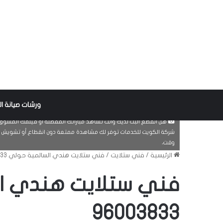
ورشات صيانة ال
هل انقطع البث لديك وأنت تشاهد مباراتك المفضلة أو فيلمك المشوق أ
شركة الكويت للخدمات توفر لك مشاهدة ممتعة دون انقطاع أو تشويش ف
وقت،
الرئيسية
/
فني ستلايت
/
فني ستلايت هندي السالمية حولي 96003833
فني ستلايت هندي ا
96003833