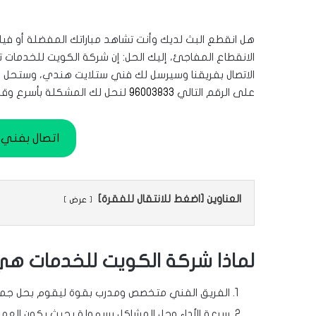
هل انقطع البث لديك وأنت تشاهد مباراتك المفضلة أو ف
الانقطاع المفاجئ، إليك الحل: إن شركة الكويت للخدما
الاتصال بفريقنا وسيرسل لك فني ستلايت هندي، وستحل 
على الرقم التالي
96003833
لنحل لك المشكلة بأسرع وق
اتصال بفني الستل
العناوين [اضغط للانتقال للفقرة]
عرض
لماذا شركة الكويت للخدمات هي
الفريق الفني متخصص ومدرب بقوة ليقوم بحل جميع
سرعة الأداء وحل المشاكل بسهولة بحيث يكون العميل ر