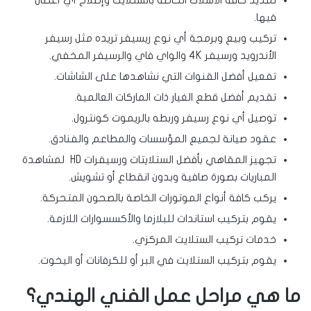
تمديد كافة الأسلاك الخاصة بالستلايت وإصلاح أي أعطال
فيها.
تركيب وبيع وبرمجة أي نوع ريسيفر تريده مثل رسيفر
الأندرويد ورسيفر 4K والواي فاي والرسيفر المخفي.
تفعيل أفضل القنوات التي نشاهدها على الشاشات.
تقديم أفضل قطع الغيار ذات الماركات العالمية.
توصيل أي نوع رسيفر وربطه بالريموت كونترول.
عقود صيانة لجميع المؤسسات والمطاعم والفنادق.
تجهيز المقاهي بأفضل الستلايتات ورسيفرات HD لمشاهدة
المباريات بصورة صافية وبدون انقطاع أو تشويش.
يركب كافة أنواع الموتورات الخاصة بالصحون المتحركة.
يقوم بتركيب استاندات للبلازما والأكسسوارات اللازمة.
خدمات تركيب الستلايت المركزي.
يقوم بتركيب الستلايت في البر أو للكرفانات أو اليخوت.
ما هي مراحل عمل الفني الهندي؟