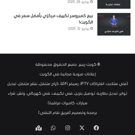
يوليو 26, 2025
بيع كمبروسر تكييف مركزي بأفضل سعر في
الكويت!
يوليو 12, 2025
©
كويت ريبير
. جميع الحقوق محفوظة
إعلانات مبوبة مجانية في الكويت
(فني ستلايت، اشتراكات IPTV، رسيفر Wifi، كراج متنقل، بنشر متنقل، تبديل
تواير، تبديل بطارية، توصيل بنزين، فني تكييف، فني كهربائي، ونش، شراء
سيارات، كاميرات مراقبة)
برمجة وتصميم [
فريق شام التقني
]
‫X
فيسبوك
انستقرام
واتساب
Google