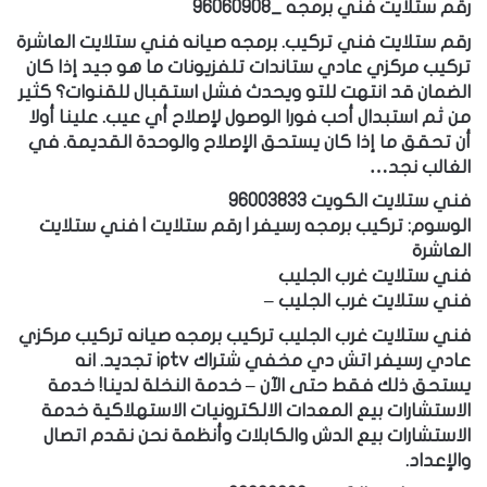
رقم ستلايت فني برمجه _96060908
رقم ستلايت فني تركيب. برمجه صيانه فني ستلايت العاشرة
تركيب مركزي عادي ستاندات تلفزيونات ما هو جيد إذا كان
الضمان قد انتهت للتو ويحدث فشل استقبال للقنوات؟ كثير
من ثم استبدال أحب فورا الوصول لإصلاح أي عيب. علينا أولا
أن تحقق ما إذا كان يستحق الإصلاح والوحدة القديمة. في
الغالب نجد…
فني ستلايت الكويت 96003833
الوسوم: تركيب برمجه رسيفر | رقم ستلايت | فني ستلايت
العاشرة
فني ستلايت غرب الجليب
فني ستلايت غرب الجليب –
فني ستلايت غرب الجليب تركيب برمجه صيانه تركيب مركزي
عادي رسيفر اتش دي مخفي شتراك iptv تجديد. انه
يستحق ذلك فقط حتى الآن – خدمة النخلة لدينا! خدمة
الاستشارات بيع المعدات الالكترونيات الاستهلاكية خدمة
الاستشارات بيع الدش والكابلات وأنظمة نحن نقدم اتصال
والإعداد.