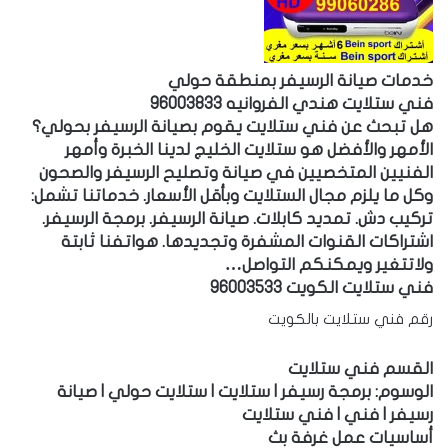
خدمات صيانة الرسيفر بمنطقة حولي
فني ستلايت هندي الفروانيه 96003833
هل تبحث عن فني ستلايت يقوم بصيانة الرسيفر بحولي؟
الأمهر والأفضل هو ستلايت الخليج لدينا الخبرة وأمهر
الفنيين المتخصيين في صيانة وتصليح الرسيفر والصحون
وكل ما يلزم مجال الستلايت وبأقل الأسعار. خدماتنا تشمل:
تركيب دش. تمديد كابلات. صيانة الرسيفر. برمجة الرسيفر.
اشتراكات القنوات المشفرة وتجديدها. هواتفنا ثابتة
ولاتتغير ويمكنكم التواصل…
فني ستلايت الكويت 96003533
رقم فني ستلايت بالكويت
القسم فني ستلايت
الوسوم: برمجة رسيفر | ستلايت | ستلايت حولي | صيانة
رسيفر | فني | فني ستلايت
أساسيات عمل غرفة بث