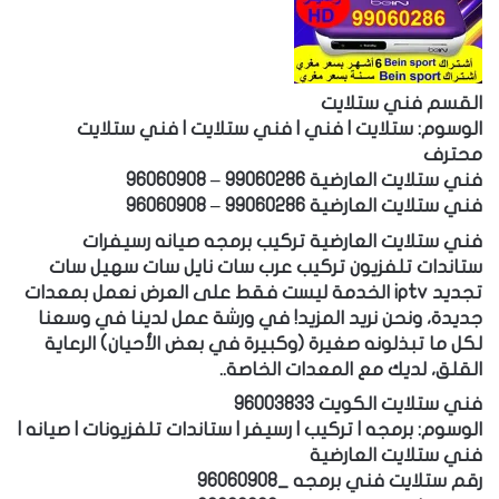
القسم فني ستلايت
الوسوم: ستلايت | فني | فني ستلايت | فني ستلايت
محترف
فني ستلايت العارضية 99060286 – 96060908
فني ستلايت العارضية 99060286 – 96060908
فني ستلايت العارضية تركيب برمجه صيانه رسيفرات
ستاندات تلفزيون تركيب عرب سات نايل سات سهيل سات
تجديد iptv الخدمة ليست فقط على العرض نعمل بمعدات
جديدة، ونحن نريد المزيد! في ورشة عمل لدينا في وسعنا
لكل ما تبذلونه صغيرة (وكبيرة في بعض الأحيان) الرعاية
القلق، لديك مع المعدات الخاصة..
فني ستلايت الكويت 96003833
الوسوم: برمجه | تركيب | رسيفر | ستاندات تلفزيونات | صيانه |
فني ستلايت العارضية
رقم ستلايت فني برمجه _96060908