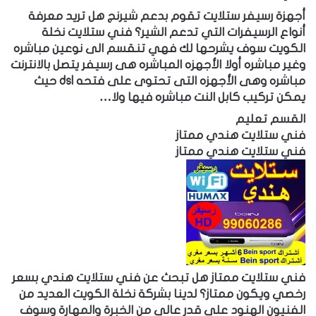
أجهزة رسيفر ستلايت تقوم بدعم شيرنج هل تريد معرفة
أنواع الرسيفرات التي تدعم الشير؟ فني ستلايت نخلة
الكويت سوف يشرحها لك فهي تنقسم الى نوعين مباشره
وغير مباشره أولا الأجهزه المباشره هى رسيفر يتصل بالانترنت
مباشره وهى الأجهزه التى تحتوى على فتحه dsl حيث
يمكن تركيب كابل النت مباشره فيها ولا…
القسم تعليم
فني ستلايت هندي ممتاز
فني ستلايت هندي ممتاز
فني ستلايت ممتاز هل تبحث عن فني ستلايت هندي بسعر
رخصي ويكون ممتاز؟ لدينا بشركة نخلة الكويت العديد من
الفنيون الهنود على قدر عالي من الخبرة والمهارة وسوف