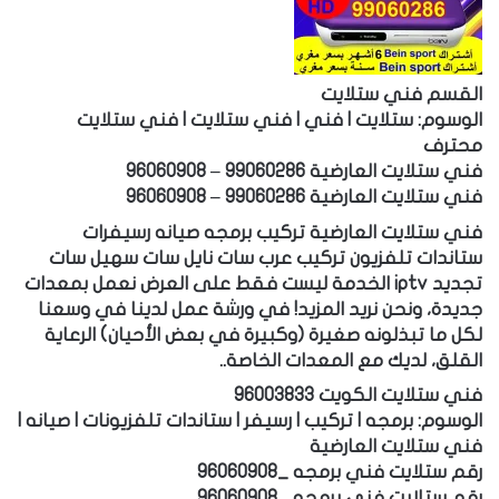
القسم فني ستلايت
الوسوم: ستلايت | فني | فني ستلايت | فني ستلايت
محترف
فني ستلايت العارضية 99060286 – 96060908
فني ستلايت العارضية 99060286 – 96060908
فني ستلايت العارضية تركيب برمجه صيانه رسيفرات
ستاندات تلفزيون تركيب عرب سات نايل سات سهيل سات
تجديد iptv الخدمة ليست فقط على العرض نعمل بمعدات
جديدة، ونحن نريد المزيد! في ورشة عمل لدينا في وسعنا
لكل ما تبذلونه صغيرة (وكبيرة في بعض الأحيان) الرعاية
القلق، لديك مع المعدات الخاصة..
فني ستلايت الكويت 96003833
الوسوم: برمجه | تركيب | رسيفر | ستاندات تلفزيونات | صيانه |
فني ستلايت العارضية
رقم ستلايت فني برمجه _96060908
رقم ستلايت فني برمجه _96060908