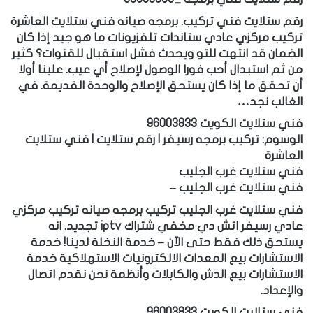
رقم ستلايت فني تركيب. برمجه صيانه فني ستلايت العاشرة
تركيب مركزي عادي ستاندات تلفزيونات ما هو جيد إذا كان
الضمان قد انتهت للتو ويحدث فشل استقبال للقنوات؟ كثير
من ثم استبدال أحب فورا الوصول لإصلاح أي عيب. علينا أولا
أن تحقق ما إذا كان يستحق الإصلاح والوحدة القديمة. في
الغالب نجد…
فني ستلايت الكويت 96003833
الوسوم: تركيب برمجه رسيفر | رقم ستلايت | فني ستلايت
العاشرة
فني ستلايت غرب الجليب
فني ستلايت غرب الجليب –
فني ستلايت غرب الجليب تركيب برمجه صيانه تركيب مركزي
عادي رسيفر اتش دي مخفي شتراك iptv تجديد. انه
يستحق ذلك فقط حتى الآن – خدمة النخلة لدينا! خدمة
الاستشارات بيع المعدات الالكترونيات الاستهلاكية خدمة
الاستشارات بيع الدش والكابلات وأنظمة نحن نقدم اتصال
والإعداد.
فني ستلايت الكويت 96003833