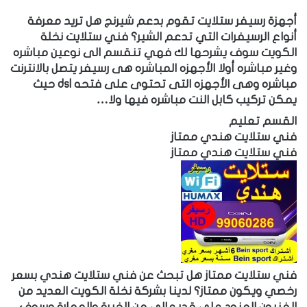
أجهزة رسيفر ستلايت تقوم بدعم شيرنج هل تريد معرفة
أنواع الرسيفرات التي تدعم الشير؟ فني ستلايت نخلة
الكويت سوف يشرحها لك فهي تنقسم الى نوعين مباشره
وغير مباشره أولا الأجهزه المباشره هى رسيفر يتصل بالانترنت
مباشره وهى الأجهزه التى تحتوى على فتحه dsl حيث
يمكن تركيب كابل النت مباشره فيها ولا…
القسم تعليم
فني ستلايت هندي ممتاز
فني ستلايت هندي ممتاز
فني ستلايت ممتاز هل تبحث عن فني ستلايت هندي بسعر
رخصي ويكون ممتاز؟ لدينا بشركة نخلة الكويت العديد من
الفنيون الهنود على قدر عالي من الخبرة والمهارة وسوف