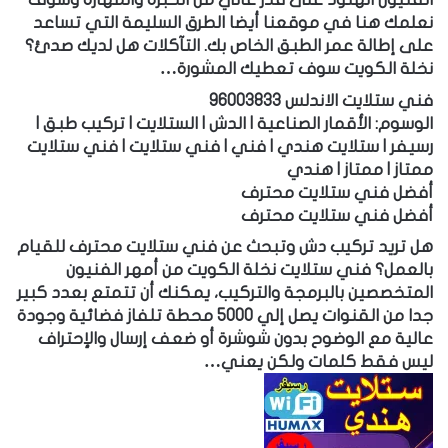
نعلمك هنا في موقعنا أيضا الطرق السليمة التي تساعد
على إطالة عمر الطبق الخاص بك. التآكلات هل لديك صدئ؟
نخلة الكويت سوف تعطيك المشورة…
فني ستلايت الاندلس 96003833
الوسوم: الأقمار الصناعية | الدش | الستلايت | تركيب طبق |
رسيفر | ستلايت هندي | فني | فني ستلايت | فني ستلايت
ممتاز | ممتاز | هندي
أفضل فني ستلايت محترف
أفضل فني ستلايت محترف
هل تريد تركيب دش وتبحث عن فني ستلايت محترف للقيام
بالعمل؟ فني ستلايت نخلة الكويت من أمهر الفنيون
المتخصصين بالبرمجة والتركيب، يمكنك أن تتمتع بعدد كبير
جدا من القنوات يصل إلي 5000 محطة تلفاز فضائية وجودة
عالية مع الوضوح بدون شوشرة أو ضعف إرسال والإحتراف
ليس فقط كلمات ولكن يعني…