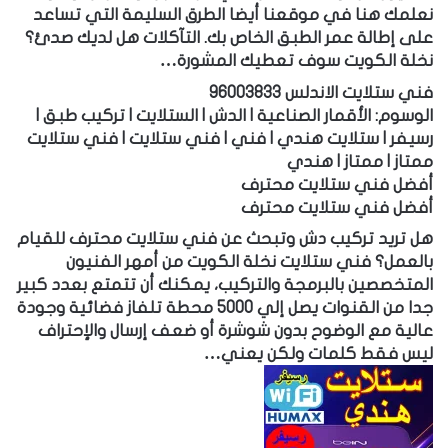
نعلمك هنا في موقعنا أيضا الطرق السليمة التي تساعد
على إطالة عمر الطبق الخاص بك. التآكلات هل لديك صدئ؟
نخلة الكويت سوف تعطيك المشورة…
فني ستلايت الاندلس 96003833
الوسوم: الأقمار الصناعية | الدش | الستلايت | تركيب طبق |
رسيفر | ستلايت هندي | فني | فني ستلايت | فني ستلايت
ممتاز | ممتاز | هندي
أفضل فني ستلايت محترف
أفضل فني ستلايت محترف
هل تريد تركيب دش وتبحث عن فني ستلايت محترف للقيام
بالعمل؟ فني ستلايت نخلة الكويت من أمهر الفنيون
المتخصصين بالبرمجة والتركيب، يمكنك أن تتمتع بعدد كبير
جدا من القنوات يصل إلي 5000 محطة تلفاز فضائية وجودة
عالية مع الوضوح بدون شوشرة أو ضعف إرسال والإحتراف
ليس فقط كلمات ولكن يعني…