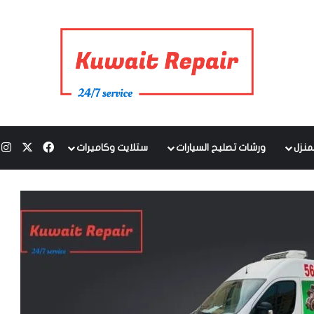
‫X
فيسبوك
ا
منزل
ورشات تصليح السيارات
ستلايت وكاميرات