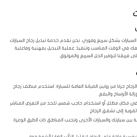
ت
السيارات بشكل سريع وفوري. نحن نقدم خدمة تبديل زجاج السيارات
عك في الوقت المناسب وتنفيذ عملية التبديل بمهنية وفاعلية.
 فريقنا لتوفير الحل السريع والموثوق.
جاج جزءًا من روتين الصيانة العامة للسيارة. استخدم منظف زجاج
ة الأوساخ والبقع.
في مكان مظلل أو استخدام حاجب شمس للحد من التعرض المباشر
قوية إلى تشقق الزجاج.
بين سيارتك والسيارات الأخرى وتجنب المناطق ذات الطرق الوعرة
سية عازلة على الزجاج لتقليل التأثير الضار للأشعة فوق