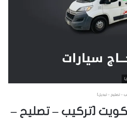
]
 – تصليح – تبديل]
كويت [تركيب – تصليح –