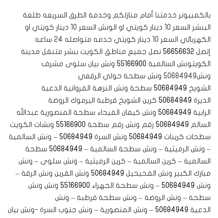
بالكمبيوتر خدمتنا أمام منازلكم وخدمة الطرق السريعه طلعة
البنشر السعر 10 دينار كويتي او الونش السعر 10 دينار كويتي او
الكهربائي السعر 10 دينار كويتي خدمه متواصله 24 ساعه
إتصل
56656632
نصل جميع مناطق الكويت بنشر متنقل مدينة
الكويتونش السالمية
55166900
‏‎ونش بيان سلوى مشرف
ونش50684949 ‏‎ونش سطحة حولي الرقعي
الشويخ
50684949
‏‎سطحة ونش النزهة الفروانية الدعية
الديرة
50684949
‏‎كرين الشويخ قرطبة اليرموك الروضة
الرابية
50684949
‏‎ونش كيفان الفيحاء سطحة المنصورية عبدالله
السالم
50684949
رقم ونش رقم سطحة
55166900
‏‎ونشات الكويت
سطحات كرينات
50684949
‏‎ونش السرة
50684949
– ونش السالمية
– ونش الرميثية – ونش سطحة السالمية –
50684949
سطحة
السالمية – كرين السالمية – كرين الرميثية – ونش سلوى – ونش
مبارك الكبير ونش الفحيحيل
50684949
ونش القرين ونش الرقة –
ونش
50684949
– ونش سطحة الجهراء
55166900
ونش ونش
سطحة – ونش الروضة – ونش سطحة قرطبة – ونش
الدعية
50684949
– ونش المنصورية – ونش جنوب السرة -ونش بيان