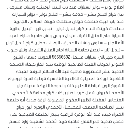
حولي ونش الشعب – السالمية كراج اصلاح بنشر – خدمة بنشر –
اصلاح تواير – تواير السيارات عند باب البيت الرميثية ونشات مشرف ،
بيان كراج اصلاح بنشر – خدمة بنشر – اصلاح تواير – تواير السيارات
عند باب البيت منطقة حولي سطحات كرينات السلام ، الجابرية
سطحات كرينات البدع كراج تبديل تواير – تبديل تاير – تبديل بطارية
السيارة امام المنزل النقرة ، ميدان حولي ونش ضاحية مبارك العبد
الله الجابر – سلوى ونشات الصديق ، الزهراء ، حطين كراج تبديل تواير
– تبديل تاير – تبديل بطارية السيارة امام المنزل الشهداء ونش جنوب
السرة كهربائي سيارات متنقل
56656632
الكويت دسمان الشرق
الصوابر المرقاب القبلة الصالحية الوطية بنيد القار كيفان الدسمة
الدعية بنشر المنصورية ضاحية عبد الله السالم النزهة الفيحاء
الشامية الروضة العديلية الخالدية القادسية قرطبة السرة اليرموك
الشويخ الري غرناطة الصليبيخات والدوحة النهضة مدينة جابر
الأحمد القيروان شمال غرب الصليبيخات كراج محافظة الأحمدي
الفنطاس العقيلة الظهر المقوع المهبولة الرقة هدية أبو حليفة
بنشر الصباحية المنقف الفحيحيل الأحمدي الوفرة الزور كراج
الخيران ميناء عبد الله الوفرة الزراعية بنيدر الجليعة الضباعية نقل
عفش ضاحية جابر العلي ضاحية فهد الأحمد الشعيبة واره جبسم