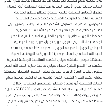
بورد مدينة صباح الأحمد النويصيب مدينة الخيران ضاحية علي صباح
السالم مدينة صباح الأحمد البحرية محافظة الفروانية أبرق خيطان
مقاول الأندلس اشبيلية جليب الشيوخ خيطان خيطان الجديدة
العمرية العارضية العارضية الصناعية تمديد قسايم العباسية
الفردوس الفروانية الحساوي الشدادية الرابية الرحاب الرقعي الري
الصناعية ضاحية صباح الناصر ضاحية عبد الله المبارك الضجيج
محافظة الجهراء كاميرات مراقبة الصليبية أمغرة النعيم القصر
الواحة تيماء النسيم العيون جزيرة بوبيان جزيرة وربة القيصرية
العبدلي الجهراء القديمة الجهراء الجديدة كاظمة مدينة سعد
العبد الله السالمي المطلاع مدينة الحرير كبد الروضتين الصبية
محافظة حولي منطقة حولي الشعب السالمية الرميثية الجابرية
مشرف بيان البدع النقرة ميدان حولي ضاحية مبارك العبد الله الجابر
سلوى جنوب السرة الزهراء الصديق حطين السلام الشهداء محافظة
مبارك الكبير العدان القصور القرين ضاحية مبارك الكبير ضاحية صباح
السالم المسيلة أبو فطيرة صبحان الفنيطيس الفنطاس إصلاح
جميع أعطال الكهرباء إصلاح البنشر وتبديل التواير
55166900
تبديل :
بطاريات , زيوت وفلاتر , سلف ودينمو , سفايف , تركيب سيخ القير
– سطحة – كرين فتح سيارات مقفله فني تكييف سيارات تصليح