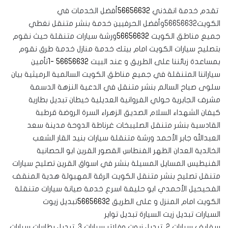
تقدم خدمة انقذني
56656632
أفضل الخدمات في
الكويت56656632وأفضل الحرفيين خدمة بنشر متنقل نغطي
جميع مناطق الكويت
56656632
ورشة سيارات متنقلة حيث نقوم
بتصليح سيارات الكويت امام بيتك خدمة منازل خدمة طرق نقوم
بمساعدة زبائننا على الطريق و عند البيت
56656632 -1
تأمين
سياراتنا المتنقلة في جميع مناطق الكويت السالمية الرميثية بيان
سلوى صباح السالم بنشر متنقل في الدعية النزهة الدسمة
مشرف الجابرية حولي الفروانية العديلية خيطان تبديل بطارية
كيفان الشهداء السلام الصديق الزهراء السرة الروضة قرطبة
القادسية بنشر متنقل الصليبخات غرناطة الدوحة مدينة سعد
العبدالله جابر الأحمد ورشة متنقلة سيارات بنيد القار الشعب
الخالدية العدان الظهر الفنطاس القصور القرين ابو الحصانية
الفنيطيس المسايل المسيلة بنشر في اسواق القرين تصليح سيارات
متنقل تصليح بنشر متنقل الكويت الرقة المهبولة هدية المنقف
الفحيحيل الأحمدي ابو حليفة اسرع خدمة صيانة سيارات متنقلة
الكويت امام المنزل و على الطريق
56656632
تبديل زيوت
السيارات تبديل زيت السيارة تبديل تواير
سفايف سيارات 2. تبديل زيوت وفلاتر سيارات 3. تبديل بطاريات سيارات