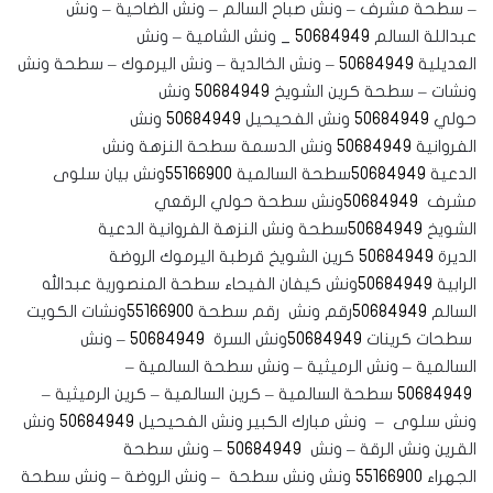
– سطحة مشرف – ونش صباح السالم – ونش الضاحية – ونش
عبداللة السالم
50684949
_ ونش الشامية – ونش
العديلية
50684949
– ونش الخالدية – ونش اليرموك – سطحة ونش
ونشات – سطحة كرين الشويخ
50684949
ونش
حولي
50684949
ونش الفحيحيل
50684949
ونش
الفروانية
50684949
ونش الدسمة سطحة النزهة ونش
الدعية
50684949
سطحة السالمية
55166900
‏‎ونش بيان سلوى
مشرف
50684949
‏‎ونش سطحة حولي الرقعي
الشويخ
50684949
‏‎سطحة ونش النزهة الفروانية الدعية
الديرة
50684949
‏‎كرين الشويخ قرطبة اليرموك الروضة
الرابية
50684949
‏‎ونش كيفان الفيحاء سطحة المنصورية عبدالله
السالم
50684949
رقم ونش رقم سطحة
55166900
‏‎ونشات الكويت
سطحات كرينات
50684949
50684949
– ونش
السالمية – ونش الرميثية – ونش سطحة السالمية –
50684949
سطحة السالمية – كرين السالمية – كرين الرميثية –
ونش سلوى – ونش مبارك الكبير ونش الفحيحيل
50684949
ونش
القرين ونش الرقة – ونش
50684949
– ونش سطحة
الجهراء
55166900
ونش ونش سطحة – ونش الروضة – ونش سطحة