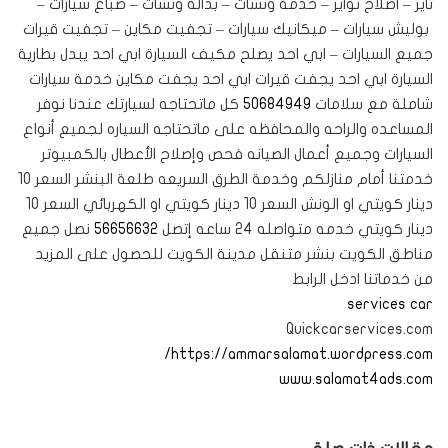
تاير – اصلاح تواير – خدمة ونشات – بدالة ونشات – صباغ سيارات –
بوليش سيارات – ميكانيك سيارات – تجفيت مكاين – تجفيت قيرات
جميع السيارات – ابي احد يصلح مكيف السيارة ابي احد يبدل بطارية
السيارة ابي احد يجفت قيرات ابي احد يجفت مكاين خدمة سيارات
شاملة مع سلامات
50684949
كل ماتحتاجه لسيارتك عندنا نوفر
المساعده والراحه والمحافظه على ماتحتاجه السياره لجميع أنواع
السيارات وجميع أعمال الصيانه فحص وإصلاح الأعطال بالكمبيوتر
خدمتنا أمام منازلكم وخدمة الطرق السريعه طلعة البنشر السعر 10
دينار كويتي او الونش السعر 10 دينار كويتي او الكهربائي السعر 10
دينار كويتي خدمه متواصله 24 ساعه إتصل
56656632
نصل جميع
مناطق الكويت بنشر متنقل مدينة الكويت للحصول على المزيد
من خدماتنا ادخل الرابط
services car
Quickcarservices.com
https://ammarsalamat.wordpress.com/
www.salamat4ads.com