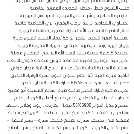
البحرية محافظة الفروانية أبرق خيطان مقاول الأندلس اشبيلية
جليب الشيوخ خيطان خيطان الجديدة العمرية العارضية
العارضية الصناعية بنشر متنقل العباسية الفردوس الفروانية
الحساوي الشدادية الرابية الرحاب الرقعي الري الصناعية ضاحية
صباح الناصر ضاحية عبد الله المبارك الضجيج محافظة الجهراء
الصليبية أمغرة النعيم القصر الواحة تيماء النسيم العيون جزيرة
بوبيان جزيرة وربة القيصرية العبدلي الجهراء القديمة الجهراء
الجديدة كاظمة مدينة سعد العبد الله السالمي المطلاع مدينة
الحرير كبد الروضتين الصبية محافظة حولي منطقة حولي الشعب
السالمية الرميثية الجابرية مشرف بيان البدع النقرة ميدان حولي
ضاحية مبارك العبد الله الجابر سلوى جنوب السرة الزهراء الصديق
حطين السلام الشهداء محافظة مبارك الكبير العدان القصور
القرين ضاحية مبارك الكبير ضاحية صباح السالم المسيلة أبو فطيرة
صبحان الفنيطيس الفنطاس إصلاح جميع أعطال الكهرباء إصلاح
البنشر وتبديل التواير
55166900
تبديل : بطاريات , زيوت وفلاتر , سلف
ودينمو , سفايف , تركيب سيخ القير – سطحة – كرين فتح سيارات
مقفله فني تكييف سيارات تصليح مكيف سيارة – بنشر متنقل –
بنشر متنقل الكويت – كهرباء وبنشر الكويت – اصلاح بنشر – اصلاح