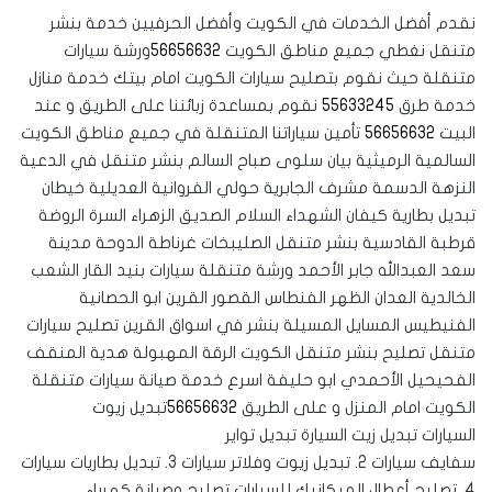
نقدم أفضل الخدمات في الكويت وأفضل الحرفيين خدمة بنشر
متنقل نغطي جميع مناطق الكويت
56656632
ورشة سيارات
متنقلة حيث نقوم بتصليح سيارات الكويت امام بيتك خدمة منازل
خدمة طرق
55633245
نقوم بمساعدة زبائننا على الطريق و عند
البيت
56656632
تأمين سياراتنا المتنقلة في جميع مناطق الكويت
السالمية الرميثية بيان سلوى صباح السالم بنشر متنقل في الدعية
النزهة الدسمة مشرف الجابرية حولي الفروانية العديلية خيطان
تبديل بطارية كيفان الشهداء السلام الصديق الزهراء السرة الروضة
قرطبة القادسية بنشر متنقل الصليبخات غرناطة الدوحة مدينة
سعد العبدالله جابر الأحمد ورشة متنقلة سيارات بنيد القار الشعب
الخالدية العدان الظهر الفنطاس القصور القرين ابو الحصانية
الفنيطيس المسايل المسيلة بنشر في اسواق القرين تصليح سيارات
متنقل تصليح بنشر متنقل الكويت الرقة المهبولة هدية المنقف
الفحيحيل الأحمدي ابو حليفة اسرع خدمة صيانة سيارات متنقلة
الكويت امام المنزل و على الطريق
56656632
تبديل زيوت
السيارات تبديل زيت السيارة تبديل تواير
سفايف سيارات 2. تبديل زيوت وفلاتر سيارات 3. تبديل بطاريات سيارات
4. تصليح أعطال الميكانيك للسيارات ‎تصليح وصيانة كهرباء