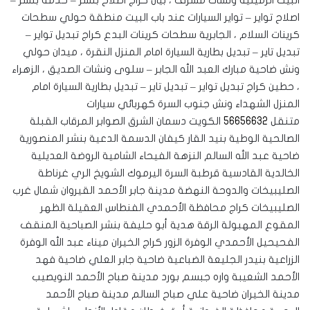
البيت الرميثية ونشات مشرف ، بيان كراج اصلاح بنشر – خدمة بنشر –
اصلاح تواير – تواير السيارات عند باب البيت منطقة حولي سطحات
كرينات السلام ، الجابرية سطحات كرينات البدع كراج تبديل تواير –
تبديل تاير – تبديل بطارية السيارة امام المنزل النقرة ، ميدان حولي
ونش ضاحية مبارك العبد الله الجابر – سلوى ونشات الصديق ، الزهراء
، حطين كراج تبديل تواير – تبديل تاير – تبديل بطارية السيارة امام
المنزل الشهداء ونش جنوب السرة كهربائي سيارات
متنقل
56656632
الكويت دسمان الشرق الصوابر المرقاب القبلة
الصالحية الوطية بنيد القار كيفان الدسمة الدعية بنشر المنصورية
ضاحية عبد الله السالم النزهة الفيحاء الشامية الروضة العديلية
الخالدية القادسية قرطبة السرة اليرموك الشويخ الري غرناطة
الصليبيخات والدوحة النهضة مدينة جابر الأحمد القيروان شمال غرب
الصليبيخات كراج محافظة الأحمدي الفنطاس العقيلة الظهر
المقوع المهبولة الرقة هدية أبو حليفة بنشر الصباحية المنقف
الفحيحيل الأحمدي الوفرة الزور كراج الخيران ميناء عبد الله الوفرة
الزراعية بنيدر الجليعة الضباعية ضاحية جابر العلي ضاحية فهد
الأحمد الشعيبة واره جبسم بورد مدينة صباح الأحمد النويصيب
مدينة الخيران ضاحية علي صباح السالم مدينة صباح الأحمد