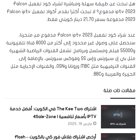
هل تبحث عن طريقة سهلة ومباشرة لشراء كود تفعيل Falcon
iptv 2023 مدفوع؟ لا تبحث أكثر! نقدم أكواد تفعيل Falcon iptv
2023 مدفوعة بسعر 21,70 دينار كويتي فقط.
عند شراء كود تفعيل Falcon iptv 2023 مدفوع من متجرنا،
ستحصل على وصول غير محدود إلى أكثر من 8000 قناة تلفزيونية
و55000 فيلم ومسلسل وبرنامج. تشمل القنوات الرياضية الشهيرة
مثل بي إن سبورتس وإس SS وفوكس سبورتس، بالإضافة إلى
القنوات الترفيهية مثل MBC وروتانا وOSN، والقنوات الإخبارية مثل
الجزيرة والعربية وBBC.
مقالات ذات صلة
اشتراك The Kee Two في الكويت: أفضل خدمة
IPTV بأسعار تنافسية | 4Sale-Zone
مارس 16, 2025
أرخص اشتراك فلاش فور كي بالكويت – Flash