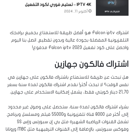
IPTV 4K – تسليم فوري لكود التفعيل
أكتوبر 11, 2024
اشتراك Falcon iptv هو أفضل طريقة للاستمتاع بجميع برامجك
التلفزيونية المفضلة بجودة عالية وبدون تقطيع. اتصل بنا اليوم
واحصل على كود تفعيل Falcon iptv 2023 مدفوع!
اشتراك فالكون جهازين
هل تبحث عن طريقة للاستمتاع باشتراك فالكون على جهازين في
نفس الوقت؟ لا تبحث أكثر! نقدم اشتراك فالكون لمدة سنة بسعر
21,70 دينار كويتي فقط، يشمل إمكانية الاستخدام على جهازين.
بشراء اشتراك فالكون لمدة سنة، ستحصل على وصول غير محدود
إلى أكثر من 8000 قناة تلفزيونية و55000 فيلم ومسلسل وبرنامج.
تشمل القنوات الرياضية الشهيرة مثل بي إن سبورتس وإس SS
وفوكس سبورتس، بالإضافة إلى القنوات الترفيهية مثل MBC وروتانا