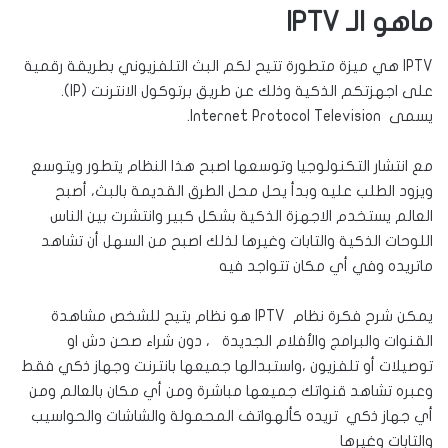
ماهو الـ IPTV
IPTV هي ميزة متطورة تتيح لكم البث التلفزيوني بطريقة رقمية
على اجهزتكم الذكية وذلك عن طريق برتوكول الانترنت (IP).
يسمى Internet Protocol Television.
مع انتشار التكنولوجيا وتوسعها اصبح هذا النظام يتطور ويتوسع
ويزود الطلب عليه وبدأ يحل محل الطرق القديمة بالبث،
أصبح
العالم يستخدم الاجهزة الذكية بشكل كبير وانتشرت بين الناس
اللوحات الذكية والتابات وغيرها لذلك اصبح من السهل أن تشاهد
ماتريده وفي أي مكان تتواجد فيه
يمكن شرح فكرة نظام IPTV هو نظام يتيح للشخص مشاهدة
القنوات والبرامج والأفلام الجديدة ، دون شراء صحن دش او
توصيلات أو تلفزيون ،واستبدالها جميعها بانترنت وجهاز ذكي فقط
وعبره تشاهد قنواتك جميعها مباشرة ومن أي مكان بالعالم ومن
أي جهاز ذكي تريده كألهواتف المحمولة والشاشات والحواسيب
والتابات وغيرها