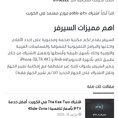
اطلب تجربتك المجانية الان:
51762222
اقرأ أيضاً:
اشتراك pablo iptv موزع معتمد في الكويت
اهم مميزات السيرفر
السيرفر يقدم لكم مكتبة ضخمة ومحتوية على اجدد الأفلام
واحدثها والبرامج التلفزيونية المشوقة والمسلسلات العربية
والاوربية وذلك بأسهل طريقة وأبسطها وتفعيل الاشتراك من خلال
تطبيق خاص بأجهزة الاندرويدAndroid
و iPhone (DLTA 4K)
يتميز السيرفر بقنوات ثابتة غير متقطعة مع إمكانية تغيير الجهاز
ونقل الاشتراك على الجهاز الجديد (اذا تم تغيير الجهاز فقط).
مقالات ذات صلة
اشتراك The Kee Two في الكويت: أفضل خدمة
IPTV بأسعار تنافسية | 4Sale-Zone
مارس 16, 2025