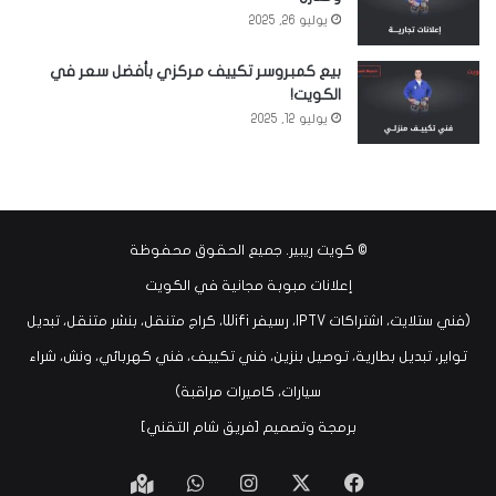
يوليو 26, 2025
بيع كمبروسر تكييف مركزي بأفضل سعر في
الكويت!
يوليو 12, 2025
©
كويت ريبير
. جميع الحقوق محفوظة
إعلانات مبوبة مجانية في الكويت
(فني ستلايت، اشتراكات IPTV، رسيفر Wifi، كراج متنقل، بنشر متنقل، تبديل
تواير، تبديل بطارية، توصيل بنزين، فني تكييف، فني كهربائي، ونش، شراء
سيارات، كاميرات مراقبة)
برمجة وتصميم [
فريق شام التقني
]
‫X
فيسبوك
انستقرام
واتساب
Google