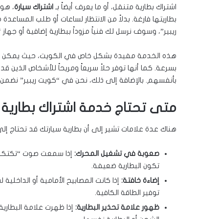
اشتراك بطارية متنقل، أو ما يعرف أيضاً بـ
اشتراك سيارة
، هو
بطاريتها فارغة. بدلاً من الانتظار لساعات أو طلب المسا
ريبير”، وسوف نرسل لك فنياً مزوداً ببطارية إضافية أو جه
هذه الخدمة مفيدة بشكل خاص في الكويت، حيث يمكن أن تؤ
بسرعة. كما أنها توفر حلاً سريعاً ومريحاً للأشخاص الذين قد 
بأنفسهم. بالإضافة إلى ذلك، نحن في “كويت ريبير” نضمن
متى تحتاج خدمة اشتراك بطارية 
هناك عدة علامات تشير إلى أن بطارية سيارتك قد تحتاج إلى
صعوبة في تشغيل المحرك:
إذا سمعت صوت “تكتكة” أ
تكون البطارية ضعيفة.
إضاءة خافتة:
إذا كانت المصابيح الأمامية أو الداخلية
توفير الطاقة الكافية.
ظهور علامة تحذير البطارية:
إذا ظهرت علامة البطاري