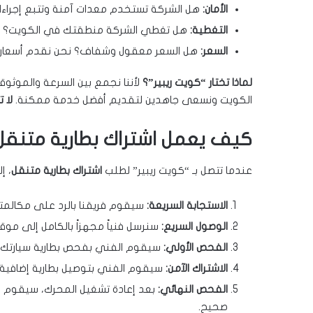
الأمان:
هل الشركة تستخدم معدات آمنة وتتبع إجراءات
التغطية:
هل تغطي الشركة منطقتك في الكويت؟ ن
السعر:
هل السعر معقول وشفاف؟ نحن نقدم أسعاراً
لماذا تختار “كويت ريبير”؟
لأننا نجمع بين السرعة والموثوقي
الكويت ونسعى جاهدين لتقديم أفضل خدمة ممكنة.
لا ت
كيف يعمل اشتراك بطارية متنق
عندما تتصل بـ “كويت ريبير” لطلب
اشتراك بطارية متنقل
، إ
الاستجابة السريعة:
سيقوم فريقنا بالرد على مكال
الوصول السريع:
سنرسل فنياً مجهزاً بالكامل إلى م
الفحص الأولي:
سيقوم الفني بفحص بطارية سيارتك لت
الاشتراك الآمن:
سيقوم الفني بتوصيل بطارية إضافية أ
الفحص النهائي:
بعد إعادة تشغيل المحرك، سيقوم ا
صحيح.