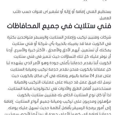
يستطيع الفني إضافة أو إزالة أو تشفير اى قنوات حسب طلب
العميل.
فني ستلايت في جميع المحافاظات
شركات وفنيين تركيب وإصلاح الستلايت والرسيفر متواجدين بكثرة
في الكويت مما قد يصيبك بالحيرة بأي شركة أو فني ستلايت
يمكنك أن تستعين، أيهم الأدق والأصدق ، الأكثر خبرة والأسرع. أردنا
أن نوفر عليك كل تلك التساؤلات حيث نتميز في فني ستلايت
الكويت أننا نقدم خدماتنا بأعلى جودة وهو الأمر الذي يشهده لنا
كل عملائنا بالكويت فنحن نقدم خدمة تركيب وصيانة الستلايت
على مدار 24 ساعة باليوم ونصلك في أي مكان بالكويت حيث
نرسل لك فريق عمل قد دربناه على عمليات التركيب والصيانة
مستخدمين أفضل الطرق والأدوات في تكنولوجيا صيانة الستلايت.
لذا أيا كان نوع الستلايت الخاص بك ففنيين ستلايت بالكويت
مؤهلون ومدربون على تركيب وصيانة جميع أنواع الستلايت إضافة
إلى أمور برمجة الرسيفر بأفضل أنظمة حديث تسهل عليك يومك.
خدماتنا إضافة إلى كونها الأعلى جودة إلا نها أيضا الأرخص سعرا بين