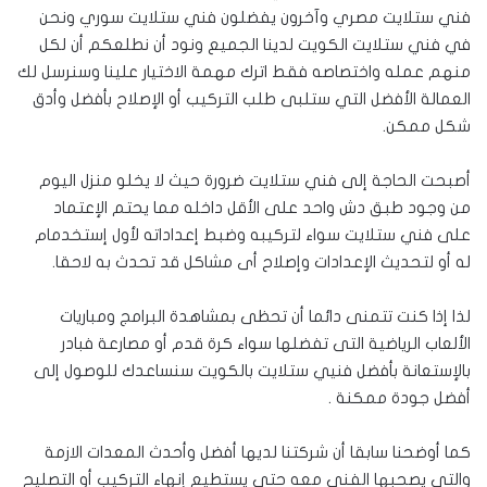
فني ستلايت مصري وآخرون يفضلون فني ستلايت سوري ونحن
في فني ستلايت الكويت لدينا الجميع ونود أن نطلعكم أن لكل
منهم عمله واختصاصه فقط اترك مهمة الاختيار علينا وسنرسل لك
العمالة الأفضل التي ستلبى طلب التركيب أو الإصلاح بأفضل وأدق
شكل ممكن.
أصبحت الحاجة إلى فني ستلايت ضرورة حيث لا يخلو منزل اليوم
من وجود طبق دش واحد على الأقل داخله مما يحتم الإعتماد
على فني ستلايت سواء لتركيبه وضبط إعداداته لأول إستخدمام
له أو لتحديث الإعدادات وإصلاح أى مشاكل قد تحدث به لاحقا.
لذا إذا كنت تتمنى دائما أن تحظى بمشاهدة البرامج ومباريات
الألعاب الرياضية التى تفضلها سواء كرة قدم أو مصارعة فبادر
بالإستعانة بأفضل فنيي ستلايت بالكويت سنساعدك للوصول إلى
أفضل جودة ممكنة .
كما أوضحنا سابقا أن شركتنا لديها أفضل وأحدث المعدات الازمة
والتى يصحبها الفني معه حتى يستطيع إنهاء التركيب أو التصليح