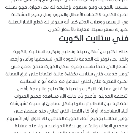
ستلايت بالكويت وهو سيقوم بإصلاحه لك بكل مهارة، فهو يمتلك
الخبرة الكافية لاكتشاف الأعطال والعيوب وحل جميع المشكلات
في الرسيفر ووصلات الدش كما أنه سيوفر لك قطع الغيار الاصلية
لجهازك بسعر بسيط، مقارنةً بالأسعار الأخرى
فني ستلايت الكويت
هناك الكثير من أماكن صيانة وتصليح وتركيب الستلايت بالكويت
ولكن نحن نوفر لك الخدمة بالجودة التي تستحقها وبأقل وأرخص
الأسعار التي حتماً تناسب جميع سكان الكويت فنحن نعمل على
توفير خدمات فني ستلايت بكفاءة عالية اعتمادا على فرق العمالة
الخبرة المدربة على اعلي التعامل مع كافة أنواع الستلايت
ويتقنون عمليات التركيب والصيانة والتصليح والبرمجة بأفضل
الأنظمة الحديثة, فأصبح بأم كانك الآن مشاهدة جميع القنوات
الفضائية دون انقطاع تردداتها بشكل مفاجئ او حدوث تشويشات
أثناء المشاهدة, أو اياً كان العُطل الذي تعاني منه فنعمل على
توفير عمالتنا بجميع أنحاء الكويت المتاحين لك طوال أيام الأسبوع
وبجميع الاوقات والمتميزون بدقة المواعيد سواء عند معاينة