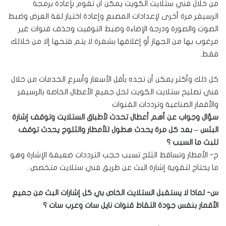
من خلال فني ستلايت الكويت يمكن أن تقوم بإعادة برمجة
الرسيفر مرة أخرى لإعدادات المصنع وإعادة اختيار لغة العرض وضبط
الصوت والصورة ودرجة الإضاءة وضبط التوقيت وحذف قنوات غير
مرغوب بها من الجهاز أو إغلاقها بشفرة لا يتم فتحها إلا من خلالك
فقط.
كل ذلك وأكثر يمكن أن تجده بأقل الأسعار وأسرع الخدمات من خلال
فني تصليح ستلايت الكويت لحل جميع الأعطال الخاصة بالرسيفر
والأقمار الصناعية وترددات القنوات
سؤال وجواب عن أهم أعطال تحدث لأطباق الستلايت وتوقف إشارة
البث
س – بعد كل مرة يحدث هطول للأمطار والثلوج يحدث توقف
للبث ما السبب ؟
ج- الأمطار وتساقط الثلج تسبب حجب الترددات ضعيفة الإشارة وهو
ما يحتاج لتقوية إشارة البث عن طريق فني ستلايت متخصص .
س- لماذا لا يستقبل الستلايت الخاص بي كل إشارات البث من جميع
الأقمار بنفس جودة التقاط قنوات نايل سات وعرب سات ؟