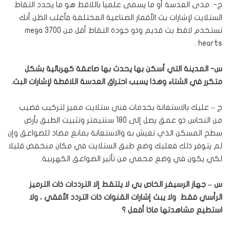
ج- مدى العدسة أو ما يسمى علميا باللاقط هو ما يحدد التقاط
الستلايت لإشارات بث الأقمار الصناعية المختلفة فأغلب الظن أنك
تستخدم لاقط بث قديم وذو جودة التقاط أقل من 3700 mega
hearts .
س- المدينة التي أسكن بها يحدث بها صاعقة كهربائية بشكل
متكرر في الشتاء وهذا يسبب احتراق العدسة اللاقطة لإشارات البث.
ج – عليك بالاستعانة بخدمات فني ستلايت مميز لتركيب قضيب
من النحاس ذو عمق يصل إلى 180 سنتيمتر وتثبيت الطبق بأرض
سطح المسكن الذي تعيش به والاستعانة بمانع مضاد للصواعق وإن
لم يتوفر ذلك فعليك وضع طبق الستلايت في مكان منخفض قليلا
لكي يكون في وضع محمي من تأثير الصواعق الكهربية.
س – جهاز الرسيفر الخاص بي لا يلتقط إلا الترددات ذات الترميز
الرأسي فقط ولا يبث إشارات القنوات ذات التردد الأفقي ، ولا
استطيع مشاهدتها ماذا أفعل ؟