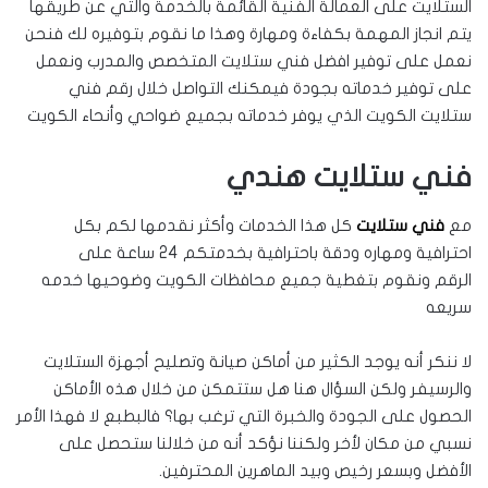
الستلايت على العمالة الفنية القائمة بالخدمة والتي عن طريقها
يتم انجاز المهمة بكفاءة ومهارة وهذا ما نقوم بتوفيره لك فنحن
نعمل على توفير افضل فني ستلايت المتخصص والمدرب ونعمل
على توفير خدماته بجودة فيمكنك التواصل خلال رقم فني
ستلايت الكويت الذي يوفر خدماته بجميع ضواحي وأنحاء الكويت
فني ستلايت هندي
مع
فني ستلايت
كل هذا الخدمات وأكثر نقدمها لكم بكل
احترافية ومهاره ودقة باحترافية بخدمتكم 24 ساعة على
الرقم ونقوم بتغطية جميع محافظات الكويت وضوحيها خدمه
سريعه
لا ننكر أنه يوجد الكثير من أماكن صيانة وتصليح أجهزة الستلايت
والرسيفر ولكن السؤال هنا هل ستتمكن من خلال هذه الأماكن
الحصول على الجودة والخبرة التي ترغب بها؟ فالبطبع لا فهذا الأمر
نسبي من مكان لأخر ولكننا نؤكد أنه من خلالنا ستحصل على
الأفضل وبسعر رخيص وبيد الماهرين المحترفين.