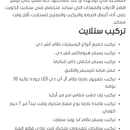
المشكلة التي تواجهك أو عند معالجتها, كما نعمل على توفير
افضل الأدوات والمعدات التي تساعد متخصص فني ستلايت الكويت
على أداء أعمال الصيانة والتركيب والتصليح للستلايت بأقل وقت
ممكن.
تركيب ستلايت
تركيب جميع أنواع الرسيفرات نظام اتش دي.
تركيب رسيفر هيوماكس اتش دي .
تركيب رسيفر مخفي خاص للبلازما.
عمل صيانه للرسيفر والطبق.
تركيب تلفزيون بلازما نظام أل أي دي LED جوده عاليه 32
بوصه.
تركيب رف خشب مقاس متر من أيكيا
تركيب قاعدة بلازما نوع ممتاز متحرك وثابت تبدأ من 7 دينار
كويتي.
تركيب رسيفر نظام اند رويد سمارت .
تركيب ستاندات تلفزيونات متحرك ثابت عادي قطع الغيار