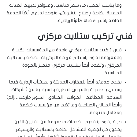
وما يناسب العميل من سعر مناسب، ومتوافر لديهم الصيانة
المميزة الخاصة بإصلاح التشويش، وتوجد لديهم أيضاً الخدمة
الخاصة باشتراك قناة iptv الرياضية.
فني تركيب ستلايت مركزي
فني تركيب ستلايت مركزي واحدة من المؤسسات الكبيرة
والمعروفة تقوم باستلام مهمة التركيبات الخاصة بالستلايت
المركزي وتقدم أيضاً ستلايت مركزي متميز بالجودة
المناسبة.
يقدم خدماته أيضاً للعقارات الحديثة والمنشآت الإدارية فيما
يسمي بالعمارات والمباني التجارية والسياحية من ( شركات
السياحة_ المطاعم_ المولات_ الفنادق_ السوبر ماركت…إلخ)
وأيضاً المباني الصناعية وما تضم من مؤسسات ضخمة
ومعامل متنوعة.
حيث يقوم بتقديم الخدمات مجموعة من الفنيين الذين
يجدون حل لجميع المشاكل الخاصه بالستلايت والريسيفر
والعمل بكامل قدرتهم ليقدموا الأفضل وأيضاً التميز في