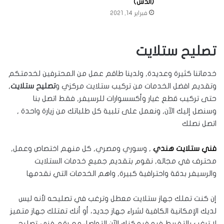
(الدش)
فبراير 14, 2021
تصليح ستلايت
خدماتنا كثيرة وعديدة, ولدينا طاقم عمل من المحترفين لخدمتكم
وتقديم افضل الخدمات من تركيب ستلايت مركزي و
تصليح ستلايت
,
حتى تركيب قطع غيار وأكسسوارات للرسيفر, فقط اتصل بنا
وسنصل إليك الآن, ونعمل على تلبية كل طلباتك من زيارة واحدة ,
اتصل نصلك
فني ستلايت هندي
, وسوري ومصري, كل منهم اختصاص وعمل,
محترف في مجاله, نقوم بتقديم جميع خدمات الستلايت
والرسيفر بدقة واحترافية كبيرة, واهم الخدمات التي نقدمها
إن كنت تملك جهاز ستلايت معطل وترغب في تصليحه لأنه ليس
لديك الإمكانية الكافية لشراء جهاز جديد، أو أنك تمتلك جهاز متميز
لا ترغب بالتفريط فيه فيمكنك الآن التواصل مع رقم فني تصليح