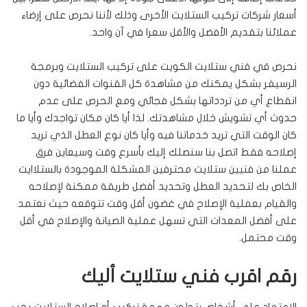
أسعار شركات تركيب الستلايت الأخرى وذلك لأننا نحرص على إرضاء
عملائنا بتقديم الأفضل والأقل سعرا في آن واحد.
نحرص قي فني ستلايت الكويت على تركيب الستلايت وبرمجة
الرسيفر بشكل يمكنك من مشاهدة كل القنوات الفضائية دون
انقطاع أي من تردداتها بشكل فجائي ومع الحرص على عدم
حدوث أي تشويش خلال مشاهدتك. لذا أيا كان مكان تواجدك وأيا ما
كان الوقت التي تريد خدماتنا فيه وأيا كان نوع العطل الذي تريد
إصلاحه فقط اتصل بنا سنصلك إليك بأسرع وقت وسيعاين فرق
عملنا من فنيين ستلايت محترفين المشكلة الموجودة بالستلاايت
الخاص بك لتحديد العطل وتحديد أفضل طريقة ممكنة لإصلاحه
والقيام بعملية الإصلاح في غضون أقل وقت تتوقعه حيث نعتمد
على أفضل المعدات التي تسهل عملية الصيانة والإصلاح في أقل
وقت محتمل.
رقم اقرب فني ستلايت أليك
الاعتماد على أشخاص يتولون مهمة تركيب أو إصلاح الستلايت يجب