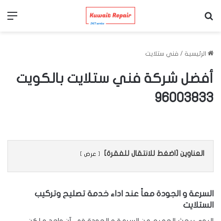
بحث عن
الق
الرئيسية
/
فني ستلايت
أفضل شركة فني ستلايت بالكويت
96003833
العناوين [اضغط للانتقال للفقرة]
عرض
السرعة و الجودة معاً عند اداء خدمة تصليح وتركيب
الستلايت
اليوم يبحث الجميع عن السرعة و الجودة فى آن واحد و لكن