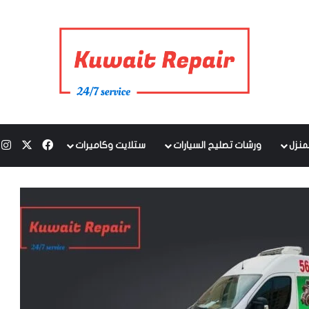
‫X
فيسبوك
ا
منزل
ورشات تصليح السيارات
ستلايت وكاميرات